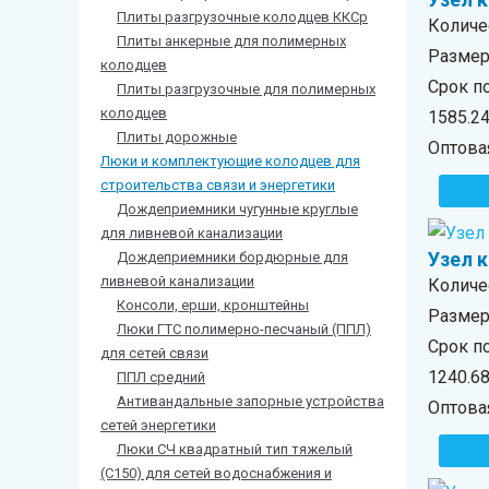
Плиты разгрузочные колодцев ККСр
Количе
Плиты анкерные для полимерных
Размер 
колодцев
Срок по
Плиты разгрузочные для полимерных
колодцев
1585.2
Плиты дорожные
Оптова
Люки и комплектующие колодцев для
строительства связи и энергетики
Дождеприемники чугунные круглые
для ливневой канализации
Узел 
Дождеприемники бордюрные для
ливневой канализации
Количе
Консоли, ерши, кронштейны
Размер 
Люки ГТС полимерно-песчаный (ППЛ)
Срок п
для сетей связи
1240.6
ППЛ средний
Антивандальные запорные устройства
Оптова
сетей энергетики
Люки СЧ квадратный тип тяжелый
(С150) для сетей водоснабжения и