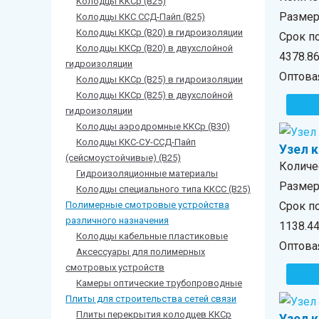
Колодцы ККСр (В25)
Размер 
Колодцы ККС ССД-Пайп (В25)
Колодцы ККСр (В20) в гидроизоляции
Срок по
Колодцы ККСр (В20) в двухслойной
4378.8
гидроизоляции
Оптова
Колодцы ККСр (В25) в гидроизоляции
Колодцы ККСр (В25) в двухслойной
гидроизоляции
Колодцы аэродромные ККСр (В30)
Колодцы ККС-СУ-ССД-Пайп
Узел 
(сейсмоустойчивые) (В25)
Количе
Гидроизоляционные материалы
Размер 
Колодцы специального типа ККСС (В25)
Полимерные смотровые устройства
Срок п
различного назначения
1138.4
Колодцы кабельные пластиковые
Оптова
Аксессуары для полимерных
смотровых устройств
Камеры оптические трубопроводные
Плиты для строительства сетей связи
Плиты перекрытия колодцев ККСр
Узел 