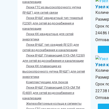
канализации
Узел 
Люки ГТС из высокопрочного чугуна
Количе
(ВЧШГ) для сетей связи
Люки ВЧШГ квадратный тип тяжелый
Размер 
(С250) для сетей водоснабжения и
Срок п
канализации
244.86
Люки КК квадратные для сетей
энергетики
Оптова
Люки ВЧШГ тип средний (В125) для
сетей водоснабжения и канализации
Люки ВЧШГ Плавающий ОУЭ-СМ (С250)
для сетей водоснабжения и канализации
Узел 
Люки КК плавающие из
Количе
высокопрочного чугуна (ВЧШГ) для сетей
энергетики
Размер 
Комплектующие для люков
Срок п
Люки ВЧШГ Плавающий ОУЭ-СМ ТМ
227.38
(D400) для сетей водоснабжения и
Оптова
канализации
Железобетонные кольца и сегменты
Люки ГТС квадратные для сетей связи