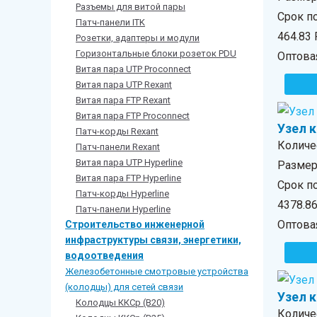
Разъемы для витой пары
Срок п
Патч-панели ITK
464.83
Розетки, адаптеры и модули
Горизонтальные блоки розеток PDU
Оптова
Витая пара UTP Proconnect
Витая пара UTP Rexant
Витая пара FTP Rexant
Витая пара FTP Proconnect
Узел 
Патч-корды Rexant
Количе
Патч-панели Rexant
Витая пара UTP Hyperline
Размер 
Витая пара FTP Hyperline
Срок по
Патч-корды Hyperline
4378.8
Патч-панели Hyperline
Оптова
Строительство инженерной
инфраструктуры связи, энергетики,
водоотведения
Железобетонные смотровые устройства
(колодцы) для сетей связи
Узел 
Колодцы ККСр (В20)
Количе