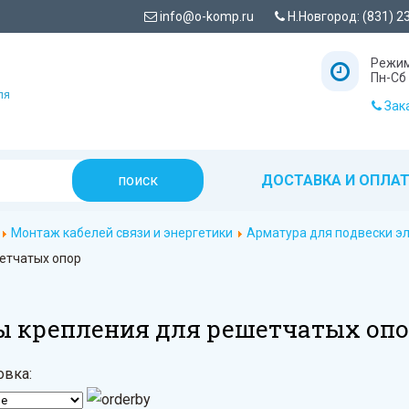
info@o-komp.ru
Н.Новгород: (831) 2
Режим
Пн-Сб 
ля
Зака
ДОСТАВКА И ОПЛА
Монтаж кабелей связи и энергетики
Арматура для подвески эл
етчатых опор
ы крепления для решетчатых оп
овка: