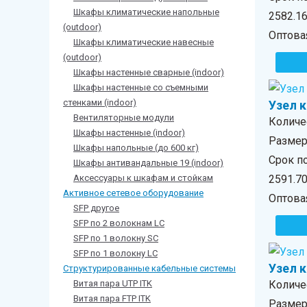
Шкафы климатические напольные
2582.1
(outdoor)
Оптова
Шкафы климатические навесные
(outdoor)
Шкафы настенные сварные (indoor)
Шкафы настенные со съемными
стенками (indoor)
Узел 
Вентиляторные модули
Количе
Шкафы настенные (indoor)
Размер 
Шкафы напольные (до 600 кг)
Срок по
Шкафы антивандальные 19 (indoor)
Аксессуары к шкафам и стойкам
2591.7
Активное сетевое оборудование
Оптова
SFP другое
SFP по 2 волокнам LC
SFP по 1 волокну SC
SFP по 1 волокну LC
Узел 
Структурированные кабельные системы
Витая пара UTP ITK
Количе
Витая пара FTP ITK
Размер 