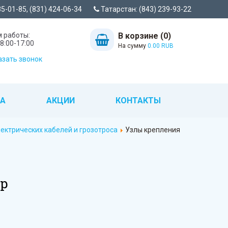
35-01-85, (831) 424-06-34
Татарстан: (843) 239-93-22
 работы:
В корзине (0)
8:00-17:00
На сумму
0.00 RUB
зать звонок
ТА
АКЦИИ
КОНТАКТЫ
ектрических кабелей и грозотроса
Узлы крепления
ор