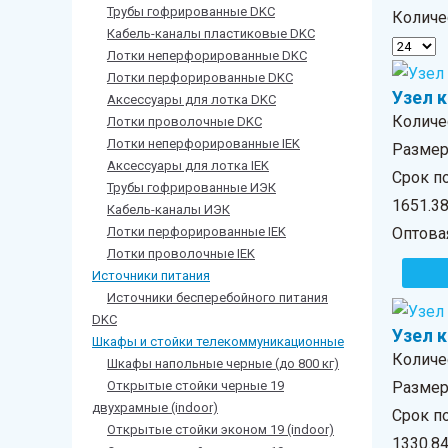
Трубы гофрированные DKC
Количе
Кабель-каналы пластиковые DKC
Лотки неперфорированные DKC
Лотки перфорированные DKC
Узел 
Аксессуары для лотка DKC
Количе
Лотки проволочные DKC
Лотки неперфорированные IEK
Размер 
Аксессуары для лотка IEK
Срок по
Трубы гофрированные ИЭК
1651.3
Кабель-каналы ИЭК
Лотки перфорированные IEK
Оптова
Лотки проволочные IEK
Источники питания
Источники бесперебойного питания
DKС
Узел 
Шкафы и стойки телекоммуникационные
Количе
Шкафы напольные черные (до 800 кг)
Открытые стойки черные 19
Размер 
двухрамные (indoor)
Срок по
Открытые стойки эконом 19 (indoor)
1330.8