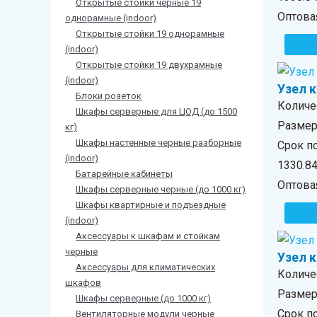
Открытые стойки черные 19
Оптова
однорамные (indoor)
Открытые стойки 19 однорамные
(indoor)
Открытые стойки 19 двухрамные
(indoor)
Узел 
Блоки розеток
Количе
Шкафы серверные для ЦОД (до 1500
Размер 
кг)
Шкафы настенные черные разборные
Срок по
(indoor)
1330.8
Батарейные кабинеты
Оптова
Шкафы серверные черные (до 1000 кг)
Шкафы квартирные и подъездные
(indoor)
Аксессуары к шкафам и стойкам
черные
Узел 
Аксессуары для климатических
Количе
шкафов
Размер 
Шкафы серверные (до 1000 кг)
Срок п
Вентиляторные модули черные