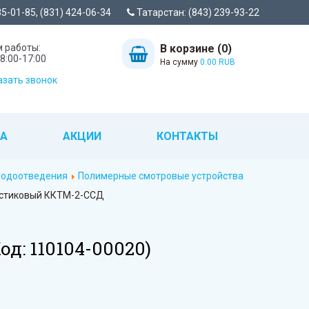
35-01-85, (831) 424-06-34
Татарстан: (843) 239-93-22
 работы:
В корзине (0)
8:00-17:00
На сумму
0.00 RUB
зать звонок
ТА
АКЦИИ
КОНТАКТЫ
 водоотведения
Полимерные смотровые устройства
стиковый ККТМ-2-ССД
Код:
110104-00020
)