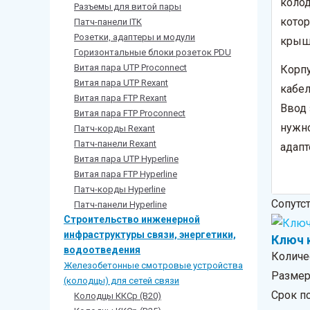
колод
Разъемы для витой пары
котор
Патч-панели ITK
Розетки, адаптеры и модули
крыш
Горизонтальные блоки розеток PDU
Витая пара UTP Proconnect
Корпу
Витая пара UTP Rexant
кабел
Витая пара FTP Rexant
Ввод 
Витая пара FTP Proconnect
нужно
Патч-корды Rexant
Патч-панели Rexant
адапт
Витая пара UTP Hyperline
Витая пара FTP Hyperline
Патч-корды Hyperline
Сопутс
Патч-панели Hyperline
Строительство инженерной
инфраструктуры связи, энергетики,
Ключ 
водоотведения
Количе
Железобетонные смотровые устройства
Размер 
(колодцы) для сетей связи
Срок по
Колодцы ККСр (В20)