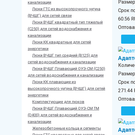
Размер 
канализации
Люки ГТС из высокопрочного чугуна
Срок п
(ВЧШГ) для сетей связи
60.56 
Люки ВЧШГ квадратный тип тяжелый
Оптова
(С250) для сетей водоснабжения и
канализации
Люки КК квадратные для сетей
энергетики
Люки ВЧШГ тип средний (В125) для
Адапт
сетей водоснабжения и канализации
Количе
Люки ВЧШГ Плавающий ОУЭ-СМ (С250)
Размер 
для сетей водоснабжения и канализации
Срок по
Люки КК плавающие из
высокопрочного чугуна (ВЧШГ) для сетей
271.44
энергетики
Оптова
Комплектующие для люков
Люки ВЧШГ Плавающий ОУЭ-СМ ТМ
(D400) для сетей водоснабжения и
канализации
Железобетонные кольца и сегменты
Адапт
Люки ГТС квадратные для сетей связи