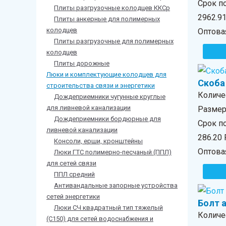
Срок п
Плиты разгрузочные колодцев ККСр
2962.9
Плиты анкерные для полимерных
колодцев
Оптова
Плиты разгрузочные для полимерных
колодцев
Плиты дорожные
Люки и комплектующие колодцев для
Скоба
строительства связи и энергетики
Количе
Дождеприемники чугунные круглые
для ливневой канализации
Размер 
Дождеприемники бордюрные для
Срок по
ливневой канализации
286.20
Консоли, ерши, кронштейны
Оптова
Люки ГТС полимерно-песчаный (ППЛ)
для сетей связи
ППЛ средний
Антивандальные запорные устройства
сетей энергетики
Болт 
Люки СЧ квадратный тип тяжелый
Количе
(С150) для сетей водоснабжения и