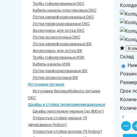
Трубы гофрированные DKC
Колоде
Кабель-каналы пластиковые DKC
Лотки неперфорированные DKC
Лотки перфорированные DKC
Аксессуары для лотка DKC
Лотки проволочные DKC
Лотки неперфорированные IEK
Аксессуары для лотка IEK
Склад:
Трубы гофрированные ИЭК
Кабель-каналы ИЭК
Ниж
Лотки перфорированные IEK
Рознич
Лотки проволочные IEK
Размер 
Источники питания
Срок п
Источники бесперебойного питания
DKС
Количе
Шкафы и стойки телекоммуникационные
Количе
Шкафы напольные черные (до 800 кг)
Открытые стойки черные 19
двухрамные (indoor)
Открытые стойки эконом 19 (indoor)