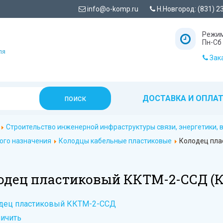
info@o-komp.ru
Н.Новгород: (831) 2
Режим
Пн-Сб 
ля
Зака
ДОСТАВКА И ОПЛА
Строительство инженерной инфраструктуры связи, энергетики,
ого назначения
Колодцы кабельные пластиковые
Колодец пла
одец пластиковый ККТМ-2-ССД
(
ичить