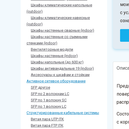
мои
Шкафы климатические напольные
(outdoor)
с у
Шкафы климатические навесные
озн
(outdoor)
Шкафы настенные сварные (indoor)
Шкафы настенные со съемными
стенками (indoor)
Вентиляторные модули
Шкафы настенные (indoor)
Шкафы напольные (до 600 кг)
Опис
Шкафы антивандальные 19 (indoor)
Аксессуары к шкафам и стойкам
Активное сетевое оборудование
Предн
SFP другое
повер
SFP по 2 волокнам LC
SFP по 1 волокну SC
распр
SFP по 1 волокну LC
Структурированные кабельные системы
Состо
Витая пара UTP ITK
с ко
Витая пара FTP ITK