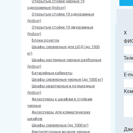
Открытые стойки черные 19
однорамные (indoor)
Открытые стойки 19 однорамные
(indoor)
Открытые стойки 19 двухрамные
X
(indoor)
Блоки розеток
ФИ
Шкафы серверные для ЦОД (до 1500
кг)
Тел
Шкафы настенные черные разборные
(indoor)
Батарейные кабинеты
E-ma
Шкафы серверные черные (до 1000 кг)
Шкафы квартирные и подъездные
Ком
(indoor)
Аксессуары к шкафам и стойкам
черные
Аксессуары для климатических
шкафов
Шкафы серверные (до 1000 кг)
Да
Вентиляторные модули черные