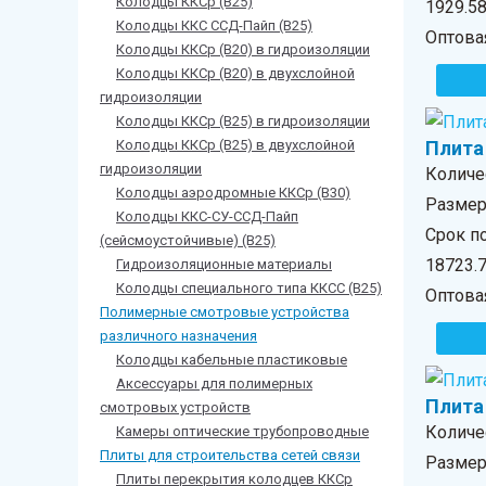
Колодцы ККСр (В25)
1929.5
Колодцы ККС ССД-Пайп (В25)
Оптова
Колодцы ККСр (В20) в гидроизоляции
Колодцы ККСр (В20) в двухслойной
гидроизоляции
Колодцы ККСр (В25) в гидроизоляции
Колодцы ККСр (В25) в двухслойной
Плита 
гидроизоляции
Количе
Колодцы аэродромные ККСр (В30)
Размер 
Колодцы ККС-СУ-ССД-Пайп
Срок по
(сейсмоустойчивые) (В25)
18723.
Гидроизоляционные материалы
Колодцы специального типа ККСС (В25)
Оптова
Полимерные смотровые устройства
различного назначения
Колодцы кабельные пластиковые
Аксессуары для полимерных
Плита
смотровых устройств
Количе
Камеры оптические трубопроводные
Плиты для строительства сетей связи
Размер 
Плиты перекрытия колодцев ККСр