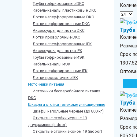
Трубы гофрированные DKC
Количе
Кабель-каналы пластиковые DKC
Лотки неперфорированные DKC
Лотки перфорированные DKC
Труба 
Аксессуары для лотка DKC
Количе
Лотки проволочные DKC
Лотки неперфорированные IEK
Размер 
Аксессуары для лотка IEK
Срок по
Трубы гофрированные ИЭК
1307.5
Кабель-каналы ИЭК
Лотки перфорированные IEK
Оптова
Лотки проволочные IEK
Источники питания
Источники бесперебойного питания
DKС
Труба 
Шкафы и стойки телекоммуникационные
Количе
Шкафы напольные черные (до 800 кг)
Открытые стойки черные 19
Размер 
двухрамные (indoor)
Срок по
Открытые стойки эконом 19 (indoor)
805.20