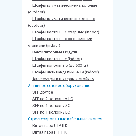
Шкафы климатические напольные
(outdoor)
Шкафы климатические навесные
(outdoor)
Шкафы настенные сварные (indoor)
Шкафы настенные со съемными
стенками (indoor)
Вентиляторные модули
Шкафы настенные (indoor)
Шкафы напольные (до 600 кг)
Шкафы антивандальные 19 (indoor)
Аксессуары к шкафам и стойкам
Активное сетевое оборудование
SFP другое
SFP по 2 волокнам LC
SFP по 1 волокну SC
SFP по 1 волокну LC
Структурированные кабельные системы
Витая пара UTP ITK
Витая пара FTP ITK