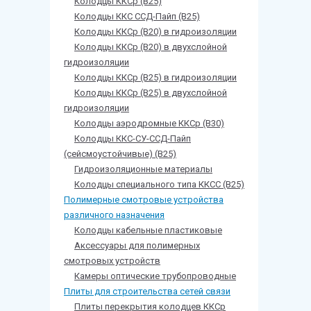
Колодцы ККСр (В25)
Колодцы ККС ССД-Пайп (В25)
Колодцы ККСр (В20) в гидроизоляции
Колодцы ККСр (В20) в двухслойной
гидроизоляции
Колодцы ККСр (В25) в гидроизоляции
Колодцы ККСр (В25) в двухслойной
гидроизоляции
Колодцы аэродромные ККСр (В30)
Колодцы ККС-СУ-ССД-Пайп
(сейсмоустойчивые) (В25)
Гидроизоляционные материалы
Колодцы специального типа ККСС (В25)
Полимерные смотровые устройства
различного назначения
Колодцы кабельные пластиковые
Аксессуары для полимерных
смотровых устройств
Камеры оптические трубопроводные
Плиты для строительства сетей связи
Плиты перекрытия колодцев ККСр