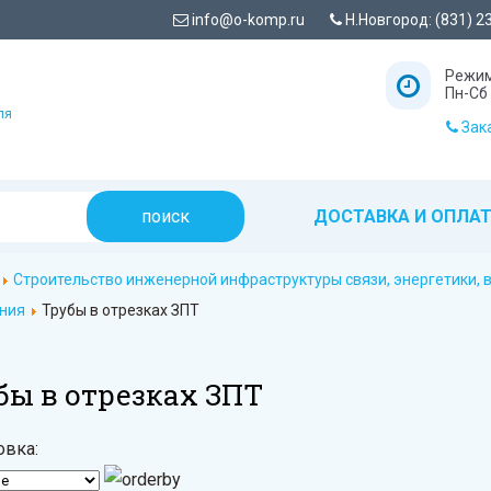
info@o-komp.ru
Н.Новгород: (831) 2
Режим
Пн-Сб 
ля
Зака
ДОСТАВКА И ОПЛА
Строительство инженерной инфраструктуры связи, энергетики,
ния
Трубы в отрезках ЗПТ
бы в отрезках ЗПТ
овка: