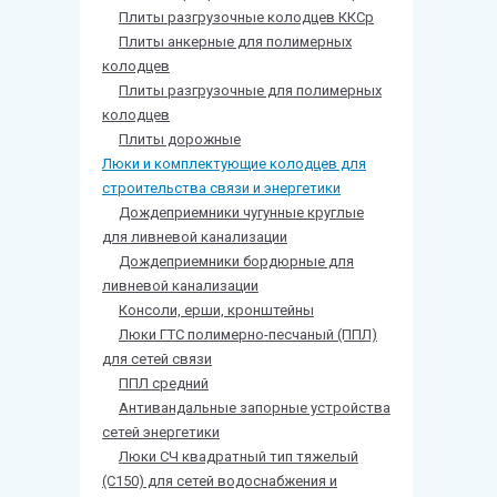
Плиты разгрузочные колодцев ККСр
Плиты анкерные для полимерных
колодцев
Плиты разгрузочные для полимерных
колодцев
Плиты дорожные
Люки и комплектующие колодцев для
строительства связи и энергетики
Дождеприемники чугунные круглые
для ливневой канализации
Дождеприемники бордюрные для
ливневой канализации
Консоли, ерши, кронштейны
Люки ГТС полимерно-песчаный (ППЛ)
для сетей связи
ППЛ средний
Антивандальные запорные устройства
сетей энергетики
Люки СЧ квадратный тип тяжелый
(С150) для сетей водоснабжения и