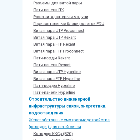
Разъемы для витой пары
Патч-панели ITK
Розетки, адаптеры и модули
Горизонтальные блоки розеток PDU
Витая пара UTP Proconnect
Витая пара UTP Rexant
Витая пара FTP Rexant
Витая пара FTP Proconnect
Патч-корды Rexant
Патч-панели Rexant
Витая пара UTP Hyperline
Витая пара FTP Hyperline
Патч-корды Hyperline
Патч-панели Hyperline
Строительство инженерной
инфраструктуры связи, энергетики,
водоотведения
Железобетонные смотровые устройства
(колодцы) для сетей связи
Колодцы ККСр (В20)