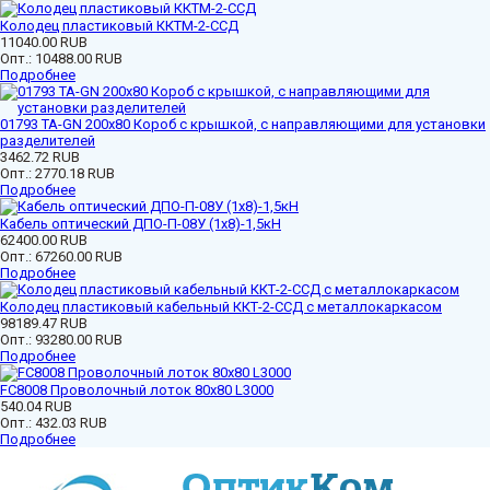
Колодец пластиковый ККТМ-2-ССД
11040.00 RUB
Опт.:
10488.00 RUB
Подробнее
01793 ТА-GN 200x80 Короб с крышкой, с направляющими для установки
разделителей
3462.72 RUB
Опт.:
2770.18 RUB
Подробнее
Кабель оптический ДПО-П-08У (1х8)-1,5кН
62400.00 RUB
Опт.:
67260.00 RUB
Подробнее
Колодец пластиковый кабельный ККТ-2-ССД с металлокаркасом
98189.47 RUB
Опт.:
93280.00 RUB
Подробнее
FC8008 Проволочный лоток 80х80 L3000
540.04 RUB
Опт.:
432.03 RUB
Подробнее