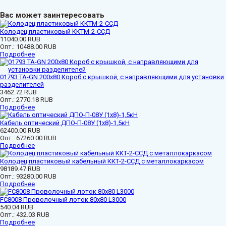
Вас может заинтересовать
Колодец пластиковый ККТМ-2-ССД
11040.00 RUB
Опт.:
10488.00 RUB
Подробнее
01793 ТА-GN 200x80 Короб с крышкой, с направляющими для установки
разделителей
3462.72 RUB
Опт.:
2770.18 RUB
Подробнее
Кабель оптический ДПО-П-08У (1х8)-1,5кН
62400.00 RUB
Опт.:
67260.00 RUB
Подробнее
Колодец пластиковый кабельный ККТ-2-ССД с металлокаркасом
98189.47 RUB
Опт.:
93280.00 RUB
Подробнее
FC8008 Проволочный лоток 80х80 L3000
540.04 RUB
Опт.:
432.03 RUB
Подробнее