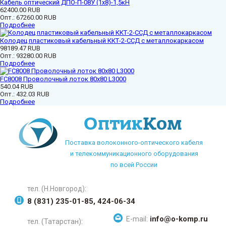
Кабель оптический ДПО-П-08У (1х8)-1,5кН
62400.00 RUB
Опт.:
67260.00 RUB
Подробнее
Колодец пластиковый кабельный ККТ-2-ССД с металлокаркасом
98189.47 RUB
Опт.:
93280.00 RUB
Подробнее
FC8008 Проволочный лоток 80х80 L3000
540.04 RUB
Опт.:
432.03 RUB
Подробнее
Поставка волоконного-оптического кабеля
и телекоммуникационного оборудования
по всей России
тел. (Н.Новгород):
8 (831) 235-01-85, 424-06-34
info@o-komp.ru
E-mail:
тел. (Татарстан):