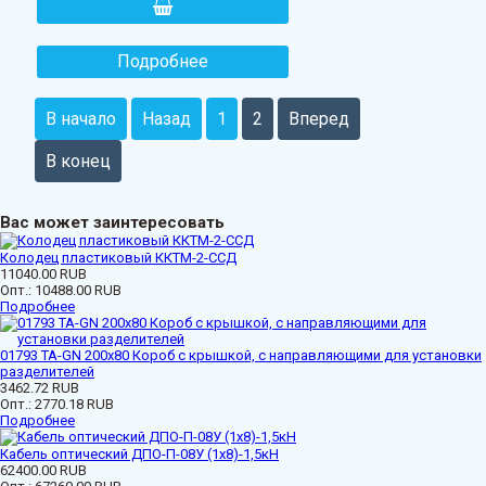
Подробнее
В начало
Назад
1
2
Вперед
В конец
Вас может заинтересовать
Колодец пластиковый ККТМ-2-ССД
11040.00 RUB
Опт.:
10488.00 RUB
Подробнее
01793 ТА-GN 200x80 Короб с крышкой, с направляющими для установки
разделителей
3462.72 RUB
Опт.:
2770.18 RUB
Подробнее
Кабель оптический ДПО-П-08У (1х8)-1,5кН
62400.00 RUB