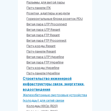
Разъемы для витой пары
Патч-панели ITK
Розетки, адаптеры и модули
Горизонтальные блоки розеток PDU
Витая пара UTP Proconnect
Витая пара UTP Rexant
Витая пара FTP Rexant
Витая пара FTP Proconnect
Патч-корды Rexant
Патч-панели Rexant
Витая пара UTP Hyperline
Витая пара FTP Hyperline
Патч-корды Hyperline
Патч-панели Hyperline
Строительство инженерной
инфраструктуры связи, энергетики,
водоотведения
Железобетонные смотровые устройства
(колодцы) для сетей связи
Колодцы ККСр (В20)