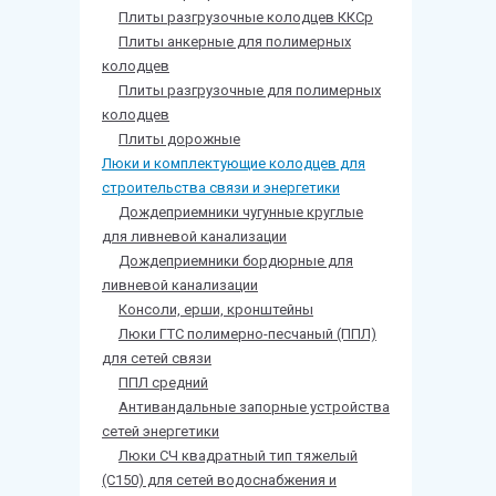
Плиты разгрузочные колодцев ККСр
Плиты анкерные для полимерных
колодцев
Плиты разгрузочные для полимерных
колодцев
Плиты дорожные
Люки и комплектующие колодцев для
строительства связи и энергетики
Дождеприемники чугунные круглые
для ливневой канализации
Дождеприемники бордюрные для
ливневой канализации
Консоли, ерши, кронштейны
Люки ГТС полимерно-песчаный (ППЛ)
для сетей связи
ППЛ средний
Антивандальные запорные устройства
сетей энергетики
Люки СЧ квадратный тип тяжелый
(С150) для сетей водоснабжения и