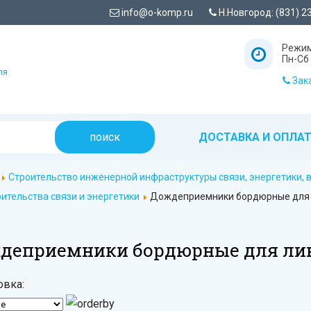
info@o-komp.ru
Н.Новгород: (831) 2
Режим
Пн-Сб 
ля
Зака
ДОСТАВКА И ОПЛА
Строительство инженерной инфраструктуры связи, энергетики,
оительства связи и энергетики
Дождеприемники бордюрные для 
деприемники бордюрные для ли
овка: