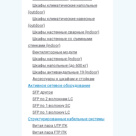
Шкафы климатические напольные
(outdoor)
Шкафы климатические навесные
(outdoor)
Шкафы настенные сварные (indoor)
Шкафы настенные со съемными
стенками (indoor)
Вентиляторные модули
Шкафы настенные (indoor)
Шкафы напольные (до 600 кг)
Шкафы антивандальные 19 (indoor)
Аксессуары к шкафам и стойкам
Активное сетевое оборудование
SFP другое
SFP по 2 волокнам LC
SFP по 1 волокну SC
SFP по 1 волокну LC
Структурированные кабельные системы
Витая пара UTP ITK
Витая пара FTP ITK