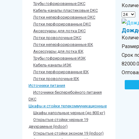
Трубы гофрированные DKC
Количе
Кабель-каналы пластиковые DKC
Лотки неперфорированные DKC
Лотки перфорированные DKC
Дожде
Аксессуары для лотка DKC
Количе
Лотки проволочные DKC
Лотки неперфорированные IEK
Размер 
Аксессуары для лотка IEK
Срок по
Трубы гофрированные ИЭК
82000.
Кабель-каналы ИЭК
Лотки перфорированные IEK
Оптова
Лотки проволочные IEK
Источники питания
Источники бесперебойного питания
DKС
Шкафы и стойки телекоммуникационные
Шкафы напольные черные (до 800 кг)
Открытые стойки черные 19
двухрамные (indoor)
Открытые стойки эконом 19 (indoor)