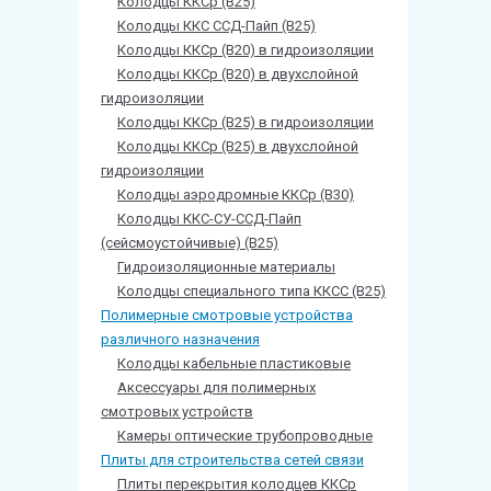
Колодцы ККСр (В25)
Колодцы ККС ССД-Пайп (В25)
Колодцы ККСр (В20) в гидроизоляции
Колодцы ККСр (В20) в двухслойной
гидроизоляции
Колодцы ККСр (В25) в гидроизоляции
Колодцы ККСр (В25) в двухслойной
гидроизоляции
Колодцы аэродромные ККСр (В30)
Колодцы ККС-СУ-ССД-Пайп
(сейсмоустойчивые) (В25)
Гидроизоляционные материалы
Колодцы специального типа ККСС (В25)
Полимерные смотровые устройства
различного назначения
Колодцы кабельные пластиковые
Аксессуары для полимерных
смотровых устройств
Камеры оптические трубопроводные
Плиты для строительства сетей связи
Плиты перекрытия колодцев ККСр